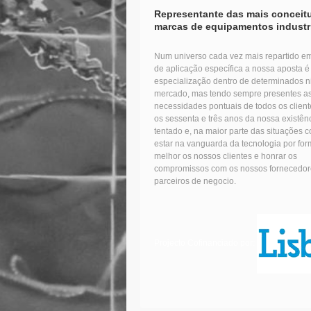
Representante das mais conceit
marcas de equipamentos industr
Num universo cada vez mais repartido 
de aplicação específica a nossa aposta é
especialização dentro de determinados n
mercado, mas tendo sempre presentes a
necessidades pontuais de todos os client
os sessenta e três anos da nossa existên
tentado e, na maior parte das situações 
estar na vanguarda da tecnologia por form
melhor os nossos clientes e honrar os
compromissos com os nossos fornecedor
parceiros de negocio.
Projecto Cofinanciado por: