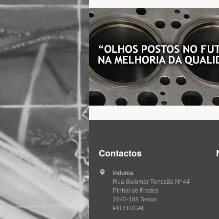
Contactos
Induma
Rua Guiomar Torresão Nº 44
Pinhal de Frades
2840-188 Seixal
PORTUGAL