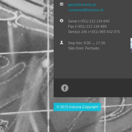
geral@induma.pt
comercial@induma.pt
Geral (+351) 212 134 640
Fax (+351) 212 134 669
Serviço 24h (+351) 965 642 975
Seg-Sex: 9:00 → 17:30
Sáb-Dom: Fechado
© 2015 Induma Copyright