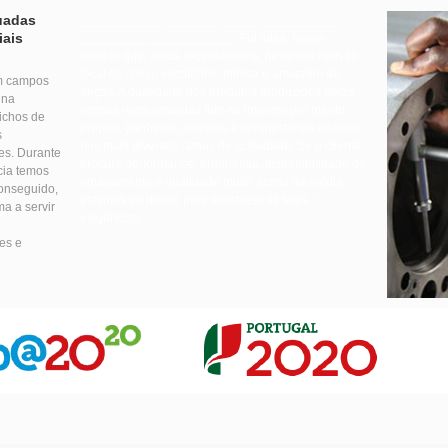
uadas
____________ _______ ______ ___________
iais
__________ ____________
Foi aliás, nesse
sentido que, ainda recentemente, juntamos num só
local os nosso escritórios, oficina e armazém de
em campos
peças. A qualidade dos produtos produzidos pelas
 na
nossas representadas tem-se imposto por mérito
ichos de
próprio, ganhando adeptos e conquistando clientes
s
nos mais diversos ramos de actividade. Se o cliente
es. Durante
procura performance, ergonomia, disponibilidade do
cia temos
equipamento e qualidade muito acima da média,
conseguido,
estamos ao dispor para satisfazer as suas
a a servir
exigências.
es e